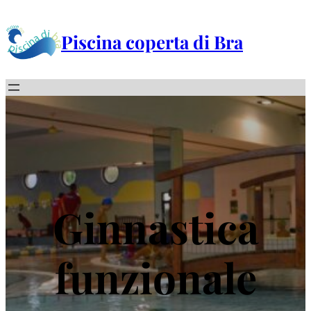
Vai
al
Piscina coperta di Bra
contenuto
Ginnastica
funzionale