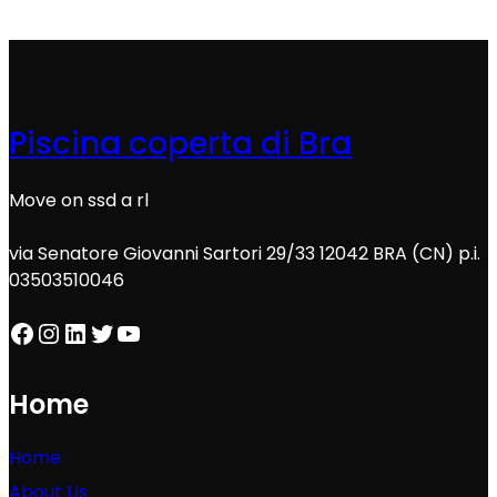
Piscina coperta di Bra
Move on ssd a rl
via Senatore Giovanni Sartori 29/33 12042 BRA (CN) p.i.
03503510046
Facebook
Instagram
LinkedIn
Twitter
YouTube
Home
Home
About Us