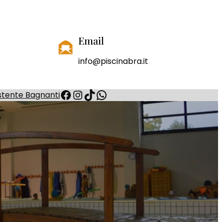
Email
info@piscinabra.it
Facebook
Instagram
TikTok
WhatsApp
stente Bagnanti