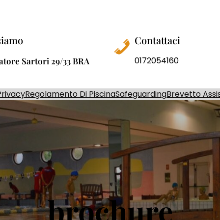
siamo
Contattaci
0172054160
atore Sartori 29/33 BRA
Privacy
Regolamento Di Piscina
Safeguarding
Brevetto Assi
brochure