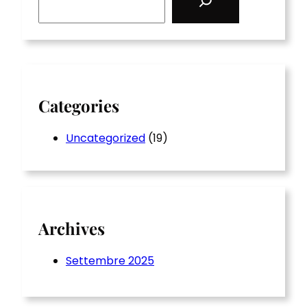
e
a
r
c
h
Categories
Uncategorized
(19)
Archives
Settembre 2025