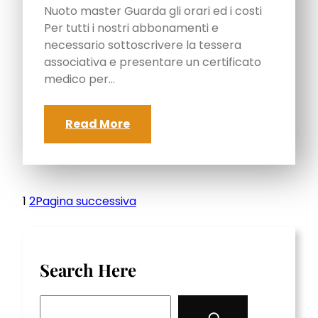
Nuoto master Guarda gli orari ed i costi
Per tutti i nostri abbonamenti e
necessario sottoscrivere la tessera
associativa e presentare un certificato
medico per…
Read More
1
2
Pagina successiva
Search Here
S