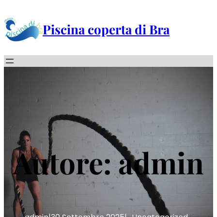
Vai
al
Piscina coperta di Bra
contenuto
Autore:
admin