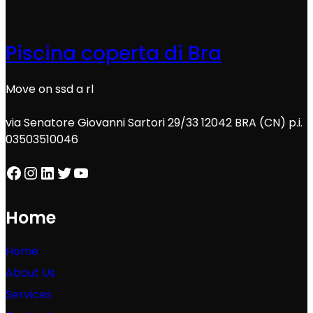
Piscina coperta di Bra
Move on ssd a rl
via Senatore Giovanni Sartori 29/33 12042 BRA (CN) p.i.
03503510046
Facebook
Instagram
LinkedIn
Twitter
YouTube
Home
Home
About Us
Services