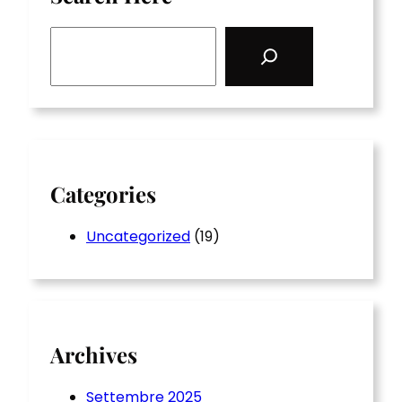
S
e
a
r
c
h
Categories
Uncategorized
(19)
Archives
Settembre 2025