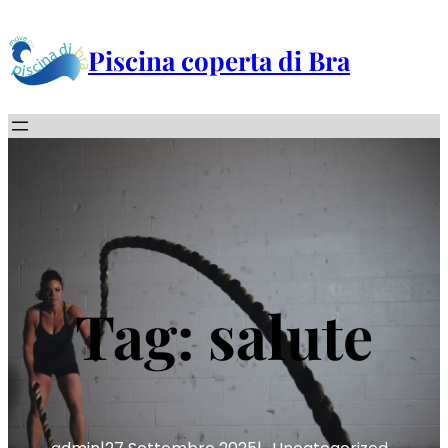
Vai
al
Piscina coperta di Bra
contenuto
Tag:
salute