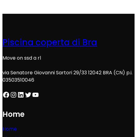
Piscina coperta di Bra
Move on ssd a rl
via Senatore Giovanni Sartori 29/33 12042 BRA (CN) p.i.
03503510046
Facebook
Instagram
LinkedIn
Twitter
YouTube
Home
Home